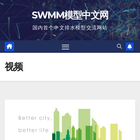
跳
SWMM模型中文网
至
内
国内首个中文排水模型交流网站
容
视频