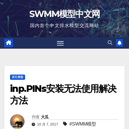
跳
SWMM模型中文网
至
内
国内首个中文排水模型交流网站
容
其它类型
inp.PINs安装无法使用解决
方法
作者
大瓜
#SWMM模型
10 月 7, 2017