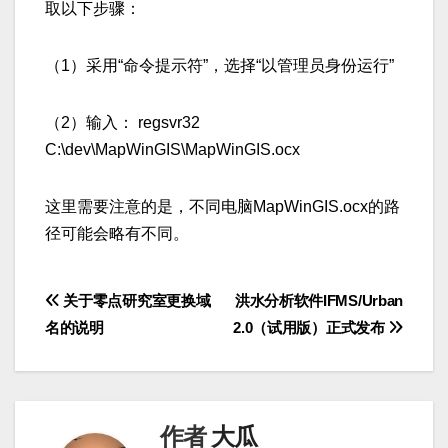
取以下步骤：
（1）采用“命令提示符”，选择“以管理员身份运行”
（2）输入： regsvr32
C:\dev\MapWinGIS\MapWinGIS.ocx
这里需要注意的是，不同电脑MapWinGIS.ocx的路
径可能会略有不同。
文
关于零点研究室更换域
洪水分析软件IFMS/Urban
名的说明
2.0（试用版）正式发布
章
导
航
作者
大瓜