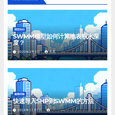
模型知识
SWMM模型如何计算地表积水深
度？
2020年3月3日
大瓜
建模经验
快速导入SHP到SWMM的方法
2018年11月2日