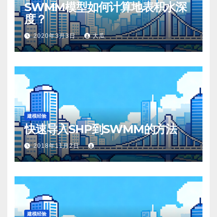
SWMM模型如何计算地表积水深
度？
2020年3月3日
大瓜
建模经验
快速导入SHP到SWMM的方法
2018年11月2日
建模经验