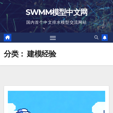
跳
SWMM模型中文网
至
内
国内首个中文排水模型交流网站
容
分类：
建模经验