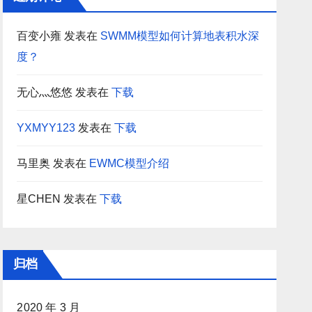
百变小雍
发表在
SWMM模型如何计算地表积水深
度？
无心灬悠悠
发表在
下载
YXMYY123
发表在
下载
马里奥
发表在
EWMC模型介绍
星CHEN
发表在
下载
归档
2020 年 3 月