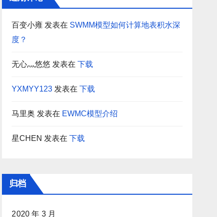
百变小雍
发表在
SWMM模型如何计算地表积水深
度？
无心灬悠悠
发表在
下载
YXMYY123
发表在
下载
马里奥
发表在
EWMC模型介绍
星CHEN
发表在
下载
归档
2020 年 3 月