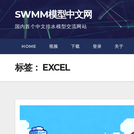
跳
SWMM模型中文网
至
内
国内首个中文排水模型交流网站
容
HOME
视频
下载
登录
关于
标签：
EXCEL