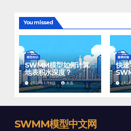
You missed
模型知识
建模经验
SWMM模型如何计算
快速
地表积水深度？
SW
2020年3月3日
大瓜
201
SWMM模型中文网