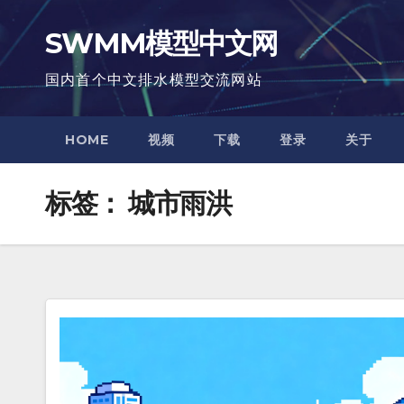
跳
SWMM模型中文网
至
内
国内首个中文排水模型交流网站
容
HOME
视频
下载
登录
关于
标签：
城市雨洪