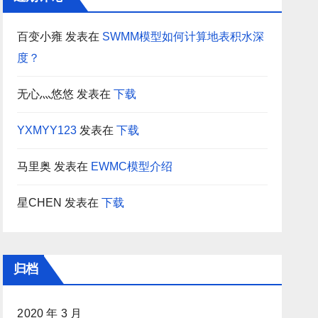
百变小雍
发表在
SWMM模型如何计算地表积水深
度？
无心灬悠悠
发表在
下载
YXMYY123
发表在
下载
马里奥
发表在
EWMC模型介绍
星CHEN
发表在
下载
归档
2020 年 3 月